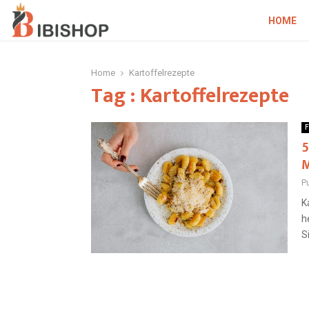
HOME
Home
Kartoffelrezepte
Tag : Kartoffelrezepte
F
5
M
P
K
h
S