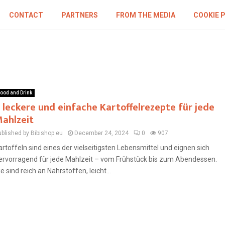
CONTACT
PARTNERS
FROM THE MEDIA
COOKIE 
ood and Drink
 leckere und einfache Kartoffelrezepte für jede
ahlzeit
ublished by Bibishop.eu
December 24, 2024
0
907
artoffeln sind eines der vielseitigsten Lebensmittel und eignen sich
ervorragend für jede Mahlzeit – vom Frühstück bis zum Abendessen.
ie sind reich an Nährstoffen, leicht...