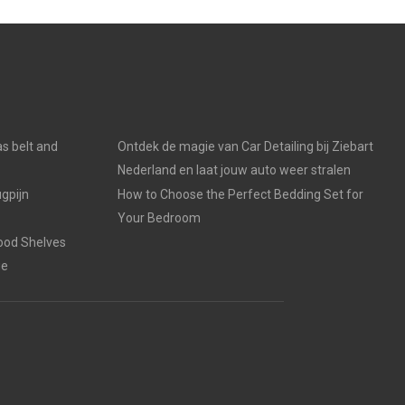
s belt and
Ontdek de magie van Car Detailing bij Ziebart
Nederland en laat jouw auto weer stralen
gpijn
How to Choose the Perfect Bedding Set for
Your Bedroom
ood Shelves
ge