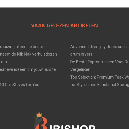
VAAK GELEZEN ARTIKELEN
erhuizing alleen de beste
Advanced drying systems such a
neem de Klik Klak verhuisdozen
drum dryers
oxen
De Beste Topmatrassen Voor Ru
eatieve ideeën om jouw huis te
Vergelijken
Top Selection: Premium Teak W
0 Grill Stoves for Your
for Stylish and Functional Stora