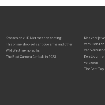
Krassen en vuil? Niet met een coating!
Kies voor je v
verhuisdozen 
This online shop sells antique arms and other
van Verhuisb
Wild West memorabilia
Kerstboom: cr
The Best Camera Gimbals in 2023
versieren
The Best Top 1