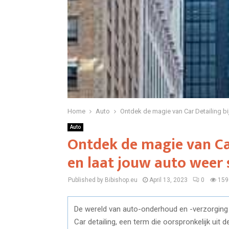
Home
Auto
Ontdek de magie van Car Detailing bi
Auto
Ontdek de magie van Car
en laat jouw auto weer 
Published by Bibishop.eu
April 13, 2023
0
159
De wereld van auto-onderhoud en -verzorging
Car detailing, een term die oorspronkelijk uit