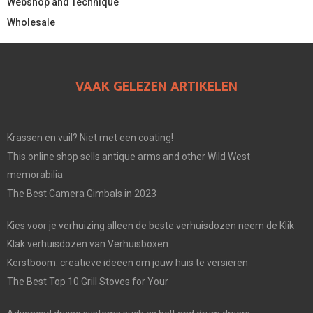
Webshop and Technique
Wholesale
VAAK GELEZEN ARTIKELEN
Krassen en vuil? Niet met een coating!
This online shop sells antique arms and other Wild West
memorabilia
The Best Camera Gimbals in 2023
Kies voor je verhuizing alleen de beste verhuisdozen neem de Klik
Klak verhuisdozen van Verhuisboxen
Kerstboom: creatieve ideeën om jouw huis te versieren
The Best Top 10 Grill Stoves for Your