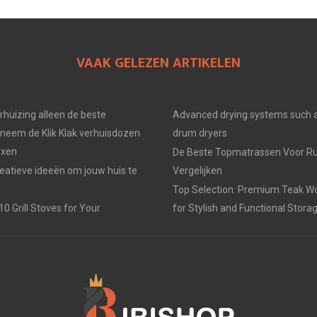
VAAK GELEZEN ARTIKELEN
erhuizing alleen de beste
Advanced drying systems such a
neem de Klik Klak verhuisdozen
drum dryers
oxen
De Beste Topmatrassen Voor Ru
eatieve ideeën om jouw huis te
Vergelijken
Top Selection: Premium Teak W
0 Grill Stoves for Your
for Stylish and Functional Stora