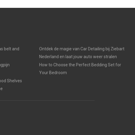
s belt and
Ontdek de magie van Car Detailing bij Ziebart
Nederland en laat jouw auto weer stralen
gpijn
How to Choose the Perfect Bedding Set for
Your Bedroom
ood Shelves
ge