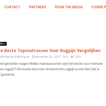
CONTACT
PARTNERS
FROM THE MEDIA
COOKIE 
ffers
e Beste Topmatrassen Voor Rugpijn Vergelijken
ublished by Bibishop.eu
November 30, 2021
0
2259
eel gestelde vragen Welke matrassoorten zijn het beste voor mensen
et rugpijn? Het beste bed voor iemand met rugpijn is een bed dat is
fgestemd...