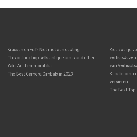
Krassen en vuil? Niet met een coating!
Kies voor je v
verhuisdozen 
This online shop sells antique arms and other
van Verhuisb
Wild West memorabilia
Kerstboom: cr
The Best Camera Gimbals in 2023
versieren
The Best Top 1