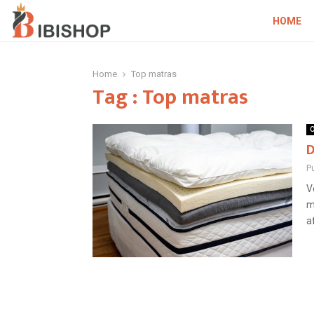
HOME
Home
Top matras
Tag : Top matras
O
D
P
V
m
a