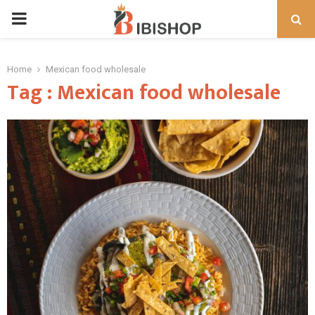
PRIMARY
MENU
Home
Mexican food wholesale
Tag : Mexican food wholesale