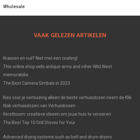
Wholesale
VAAK GELEZEN ARTIKELEN
Krassen en vuil? Niet met een coating!
This online shop sells antique arms and other Wild West
memorabilia
The Best Camera Gimbals in 2023
Kies voor je verhuizing alleen de beste verhuisdozen neem de Klik
Klak verhuisdozen van Verhuisboxen
Kerstboom: creatieve ideeën om jouw huis te versieren
The Best Top 10 Grill Stoves for Your
Advanced drying systems such as belt and drum dryers