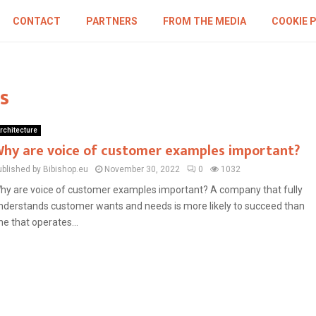
CONTACT
PARTNERS
FROM THE MEDIA
COOKIE 
s
rchitecture
hy are voice of customer examples important?
ublished by Bibishop.eu
November 30, 2022
0
1032
hy are voice of customer examples important? A company that fully
nderstands customer wants and needs is more likely to succeed than
ne that operates...