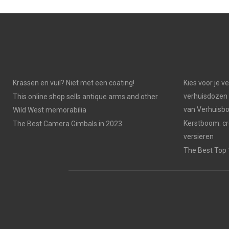
Krassen en vuil? Niet met een coating!
Kies voor je v
verhuisdozen 
This online shop sells antique arms and other
van Verhuisb
Wild West memorabilia
Kerstboom: cr
The Best Camera Gimbals in 2023
versieren
The Best Top 1