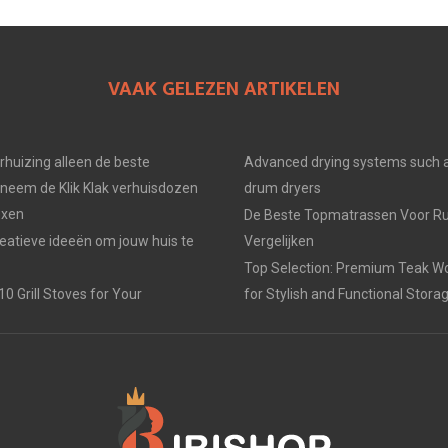
VAAK GELEZEN ARTIKELEN
erhuizing alleen de beste
Advanced drying systems such a
neem de Klik Klak verhuisdozen
drum dryers
oxen
De Beste Topmatrassen Voor Ru
eatieve ideeën om jouw huis te
Vergelijken
Top Selection: Premium Teak W
0 Grill Stoves for Your
for Stylish and Functional Stora