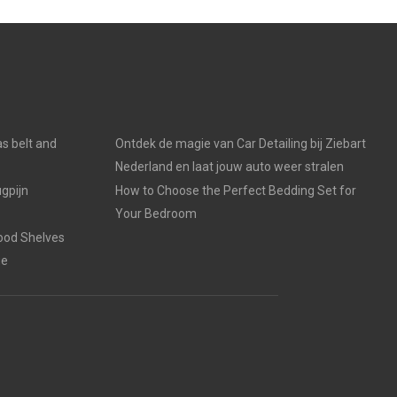
s belt and
Ontdek de magie van Car Detailing bij Ziebart
Nederland en laat jouw auto weer stralen
gpijn
How to Choose the Perfect Bedding Set for
Your Bedroom
ood Shelves
ge