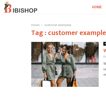
HOME
Home
customer examples
Tag : customer example
A
W
P
W
u
o