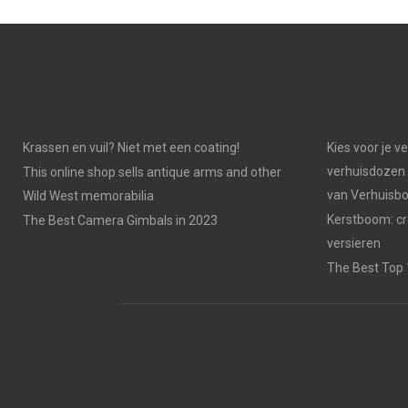
Krassen en vuil? Niet met een coating!
Kies voor je v
verhuisdozen 
This online shop sells antique arms and other
van Verhuisb
Wild West memorabilia
Kerstboom: cr
The Best Camera Gimbals in 2023
versieren
The Best Top 1