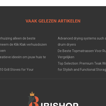
VAAK GELEZEN ARTIKELEN
erhuizing alleen de beste
Advanced drying systems such a
neem de Klik Klak verhuisdozen
drum dryers
oxen
De Beste Topmatrassen Voor Ru
eatieve ideeën om jouw huis te
Vergelijken
Top Selection: Premium Teak W
0 Grill Stoves for Your
for Stylish and Functional Stora