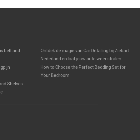
s belt and
Ontdek de magie van Car Detailing bij Ziebart
Nederland en laat jouw auto weer stralen
gpijn
How to Choose the Perfect Bedding Set for
Your Bedroom
ood Shelves
ge