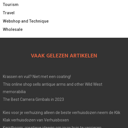
Tourism
Travel
Webshop and Technique
Wholesale
VAAK GELEZEN ARTIKELEN
Krassen en vuil? Niet met een coating!
This online shop sells antique arms and other Wild West
memorabilia
The Best Camera Gimbals in 2023
Kies voor je verhuizing alleen de beste verhuisdozen neem de Klik
Klak verhuisdozen van Verhuisboxen
Kerstboom: creatieve ideeën om jouw huis te versieren