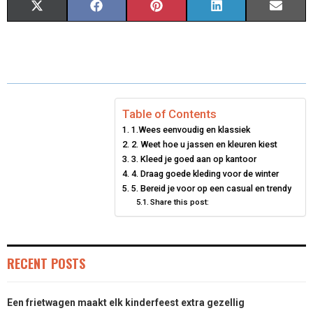
S
S
S
S
S
X
F
P
L
E
H
H
H
H
H
(
A
I
I
M
A
A
A
A
A
T
C
N
N
A
R
R
R
R
R
W
E
T
K
I
E
E
E
E
E
I
B
E
E
L
Table of Contents
1.Wees eenvoudig en klassiek
O
O
O
O
O
T
O
R
D
2. Weet hoe u jassen en kleuren kiest
N
N
N
N
N
T
O
3. Kleed je goed aan op kantoor
E
I
4. Draag goede kleding voor de winter
E
K
S
N
5. Bereid je voor op een casual en trendy
Share this post:
R
T
)
RECENT POSTS
Een frietwagen maakt elk kinderfeest extra gezellig