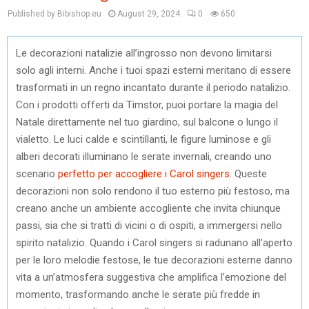
Published by Bibishop.eu
August 29, 2024
0
650
Le decorazioni natalizie all’ingrosso non devono limitarsi
solo agli interni. Anche i tuoi spazi esterni meritano di essere
trasformati in un regno incantato durante il periodo natalizio.
Con i prodotti offerti da Timstor, puoi portare la magia del
Natale direttamente nel tuo giardino, sul balcone o lungo il
vialetto. Le luci calde e scintillanti, le figure luminose e gli
alberi decorati illuminano le serate invernali, creando uno
scenario
perfetto per accogliere i Carol singers
. Queste
decorazioni non solo rendono il tuo esterno più festoso, ma
creano anche un ambiente accogliente che invita chiunque
passi, sia che si tratti di vicini o di ospiti, a immergersi nello
spirito natalizio. Quando i Carol singers si radunano all’aperto
per le loro melodie festose, le tue decorazioni esterne danno
vita a un’atmosfera suggestiva che amplifica l’emozione del
momento, trasformando anche le serate più fredde in